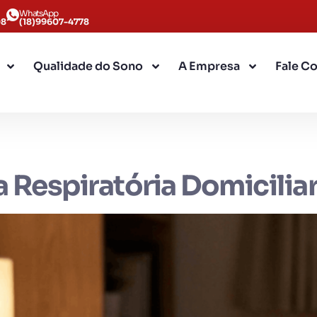
WhatsApp
08
(18)99607-4778
Qualidade do Sono
A Empresa
Fale C
ia Respiratória Domicilia