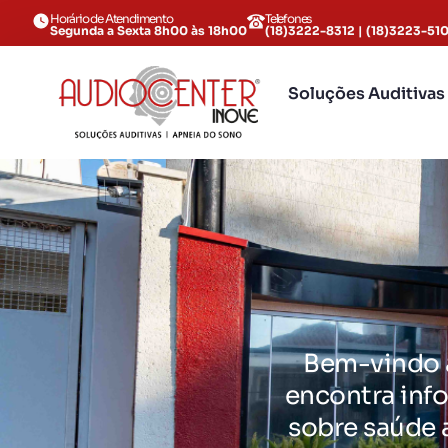
Horário de Atendimento
Telefones
Segunda a Sexta 8h00 às 18h00
(18)3222-8312 | (18)3223-51
Soluções Auditivas
Bem-vindo a
encontra info
sobre saúde 