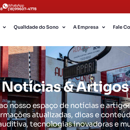
WhatsApp
08
(18)99607-4778
Qualidade do Sono
A Empresa
Fale C
Notícias & Artigos
o nosso espaço de notícias e artigos
rmações atualizadas, dicas e conteú
auditiva, tecnologias inovadoras e mu